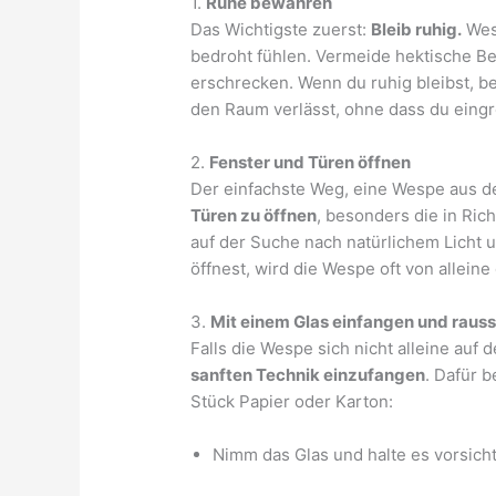
1.
Ruhe bewahren
Das Wichtigste zuerst:
Bleib ruhig.
Wesp
bedroht fühlen. Vermeide hektische B
erschrecken. Wenn du ruhig bleibst, b
den Raum verlässt, ohne dass du eingr
2.
Fenster und Türen öffnen
Der einfachste Weg, eine Wespe aus d
Türen zu öffnen
, besonders die in Ric
auf der Suche nach natürlichem Licht 
öffnest, wird die Wespe oft von allein
3.
Mit einem Glas einfangen und raus
Falls die Wespe sich nicht alleine auf
sanften Technik einzufangen
. Dafür b
Stück Papier oder Karton:
Nimm das Glas und halte es vorsich