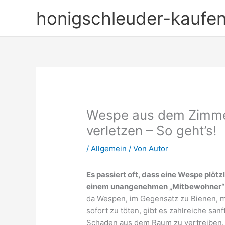
Zum
honigschleuder-kaufe
Inhalt
springen
Wespe aus dem Zimmer
verletzen – So geht’s!
/
Allgemein
/ Von
Autor
Es passiert oft, dass eine Wespe plötz
einem unangenehmen „Mitbewohner“ 
da Wespen, im Gegensatz zu Bienen, m
sofort zu töten, gibt es zahlreiche s
Schaden aus dem Raum zu vertreiben. I