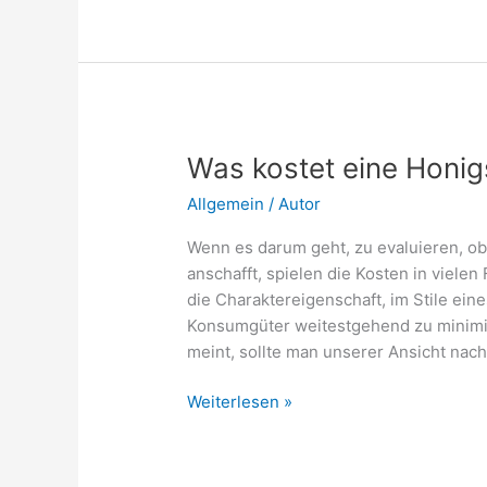
Die
Säuberung
Was kostet eine Honig
Allgemein
/
Autor
Wenn es darum geht, zu evaluieren, o
anschafft, spielen die Kosten in vielen
die Charaktereigenschaft, im Stile ein
Konsumgüter weitestgehend zu minimie
meint, sollte man unserer Ansicht nac
Was
Weiterlesen »
kostet
eine
Honigschleuder?